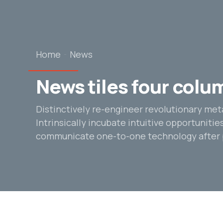
Home
News
News tiles four colu
Distinctively re-engineer revolutionary me
Intrinsically incubate intuitive opportunitie
communicate one-to-one technology after 
Αρχική Σελίδα
Υ