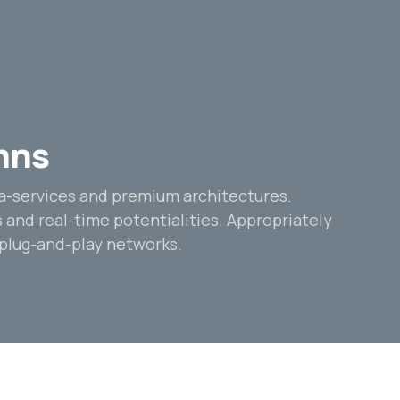
mns
ta-services and premium architectures.
s and real-time potentialities. Appropriately
plug-and-play networks.
πηρεσίες
Προϊόντα
Σχετικά με εμάς