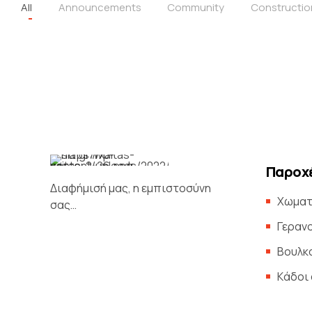
All
Announcements
Community
Constructio
Παροχέ
Διαφήμισή μας, η εμπιστοσύνη
Χωματ
σας…
Γεραν
Βουλκ
Kάδοι