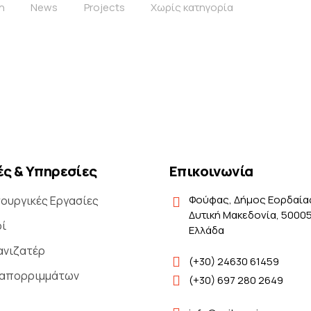
n
News
Projects
Χωρίς κατηγορία
ς & Υπηρεσίες
Επικοινωνία
Φούφας, Δήμος Εορδαία
ουργικές Εργασίες
Δυτική Μακεδονία, 50005
οί
Ελλάδα
ανιζατέρ
(+30) 24630 61459
 απορριμμάτων
(+30) 697 280 2649