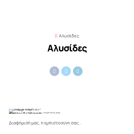
Αλυσίδες
Αλυσίδες
Αρχική Σελίδα
Υπηρεσίες
Προϊόντα
Σχετικά με εμάς
Διαφήμισή μας, η εμπιστοσύνη σας…
Επικοινωνία