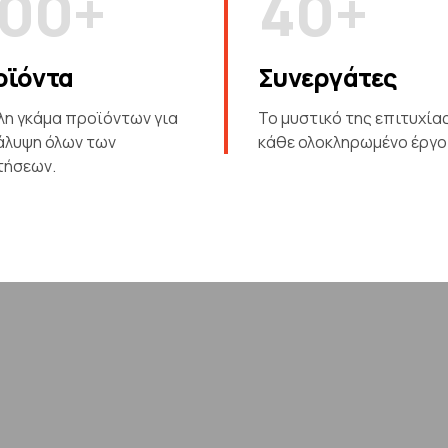
0
0
+
4
0
+
5
οϊόντα
Συνεργάτες
6
λη γκάμα προϊόντων για
Το μυστικό της επιτυχίας
άλυψη όλων των
κάθε ολοκληρωμένο έργο
7
τήσεων.
8
9
0