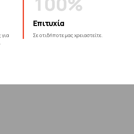
1
0
0
%
2
Επιτυχία
3
 για
Σε οτιδήποτε μας χρειαστείτε.
.
4
5
6
7
8