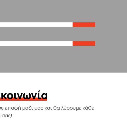
9
Βουλκανιζατέρ
0
Έργα
ικοινωνία
σε επαφή μαζί μας και θα λύσουμε κάθε
 σας!