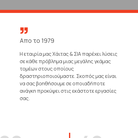
3
3
3
4
4
4
Απο το 1979
5
5
5
Η εταιρία μας Χάιτας & ΣΙΑ παρέχει λύσεις
6
6
0
6
σε κάθε πρόβλημα μιας μεγάλης γκάμας
τομέων στους οποίους
δραστηριοποιούμαστε. Σκοπός μας είναι
7
7
1
7
να σας βοηθήσουμε σε οποιαδήποτε
ανάγκη προκύψει στις εκάστοτε εργασίες
8
8
2
8
σας.
9
9
3
9