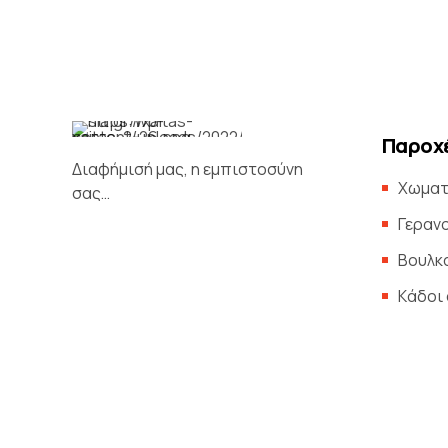
Παροχέ
Διαφήμισή μας, η εμπιστοσύνη
Χωματ
σας…
Γεραν
Βουλκ
Kάδοι