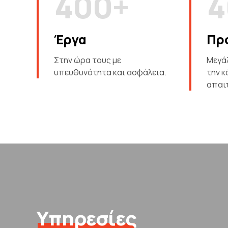
4
0
0
+
4
5
5
Έργα
Πρ
6
6
Στην ώρα τους με
Μεγά
υπευθυνότητα και ασφάλεια.
την κ
7
7
απαι
8
8
9
9
0
0
Υπηρεσίες