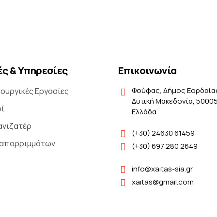
ς & Υπηρεσίες
Επικοινωνία
Φούφας, Δήμος Εορδαία
ουργικές Εργασίες
Δυτική Μακεδονία, 50005
οί
Ελλάδα
ανιζατέρ
(+30) 24630 61459
 απορριμμάτων
(+30) 697 280 2649
info@xaitas-sia.gr
xaitas@gmail.com