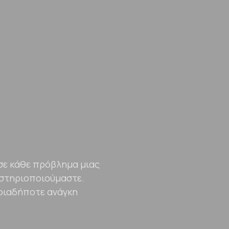
0
0
0
πηρεσίες
Προϊόντα
Σχετικά με εμάς
σε κάθε πρόβλημα μιας
1
1
1
αστηριοποιούμαστε.
ποιαδήποτε ανάγκη
2
2
2