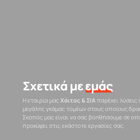
Σχετικά με
εμάς
0
0
Αρχική Σελίδα
Υ
Η εταιρία μας
Χάιτας & ΣΙΑ
παρέχει λύσεις 
1
1
μεγάλης γκάμας τομέων στους οποίους δρ
Σκοπός μας είναι να σας βοηθήσουμε σε ο
2
2
προκύψει στις εκάστοτε εργασίες σας.