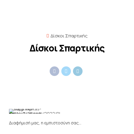
Δίσκοι Σπαρτικής
Δίσκοι Σπαρτικής
Αρχική Σελίδα
Υπηρεσίες
Προϊόντα
Σχετικά με εμάς
Διαφήμισή μας, η εμπιστοσύνη σας…
Επικοινωνία