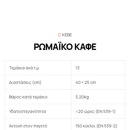
ΚΕΒΕ
ΡΩΜΑΪΚΟ ΚΑΦΕ
Τεμάχια ανά τ.μ.
13
Αρχική Σελίδα
Διαστάσεις (cm)
40 × 25 cm
Υπηρεσίες
Προϊόντα
Βάρος κατά τεμάχιο
3,20kg
Σχετικά με εμάς
Υδατοστεγανότητα
>20 ώρες (EN 539-1)
Επικοινωνία
Αντοχή στον παγετό
150 κύκλοι (EN 539-2)