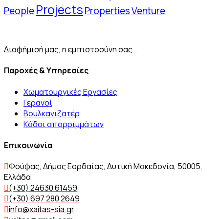
Projects
People
Properties
Venture
Διαφήμισή μας, η εμπιστοσύνη σας…
Παροχές & Υπηρεσίες
Χωματουργικές Εργασίες
Γερανοί
Βουλκανιζατέρ
Kάδοι απορριμμάτων
Επικοινωνία
Φούφας, Δήμος Εορδαίας, Δυτική Μακεδονία, 50005,
Ελλάδα
(+30) 24630 61459
(+30) 697 280 2649
info@xaitas-sia.gr