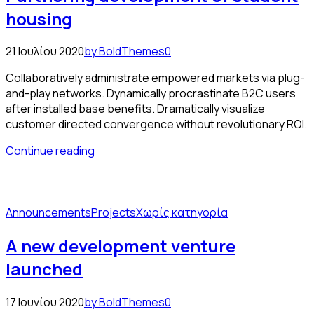
housing
21 Ιουλίου 2020
by BoldThemes
0
Collaboratively administrate empowered markets via plug-
and-play networks. Dynamically procrastinate B2C users
after installed base benefits. Dramatically visualize
customer directed convergence without revolutionary ROI.
Continue reading
Announcements
Projects
Χωρίς κατηγορία
A new development venture
launched
17 Ιουνίου 2020
by BoldThemes
0