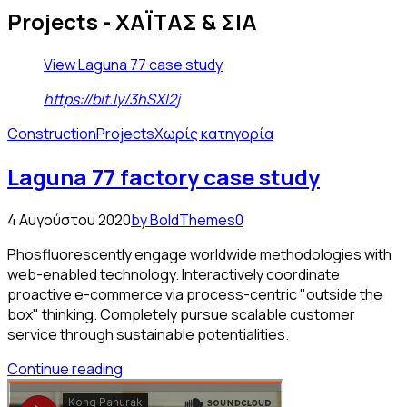
Projects - ΧΑΪΤΑΣ & ΣΙΑ
View Laguna 77 case study
https://bit.ly/3hSXI2j
Construction
Projects
Χωρίς κατηγορία
Laguna 77 factory case study
4 Αυγούστου 2020
by BoldThemes
0
Phosfluorescently engage worldwide methodologies with
web-enabled technology. Interactively coordinate
proactive e-commerce via process-centric "outside the
box" thinking. Completely pursue scalable customer
service through sustainable potentialities.
Continue reading